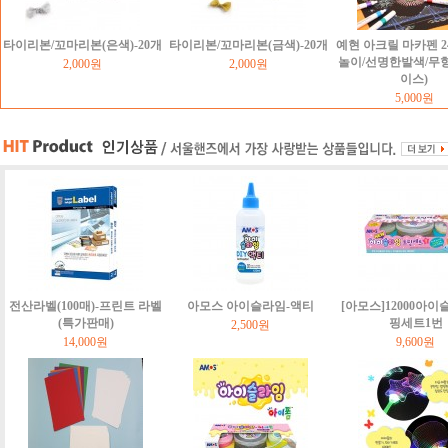
타이리본/꼬마리본(은색)-20개
타이리본/꼬마리본(금색)-20개
예현 아크릴 마카펜 2
놀이/선명한발색/무
2,000원
2,000원
이스)
5,000원
전산라벨(100매)-프린트 라벨
아모스 아이슬라임-액티
[아모스]12000아이
(특가판매)
핑세트1번
2,500원
14,000원
9,600원