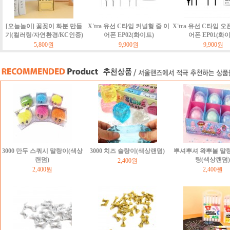
[오늘놀이] 꽃꽂이 화분 만들
X'tra 유선 C타입 커널형 줄 이
X'tra 유선 C타입 오
기(컬러링/자연환경/KC인증)
어폰 EP02(화이트)
어폰 EP01(화
5,800원
9,900원
9,900원
3000 만두 스쿼시 말랑이(색상
3000 치즈 슬랑이(색상랜덤)
뿌셔뿌셔 왁뿌볼 말
랜덤)
탕(색상랜덤)
2,400원
2,400원
2,400원