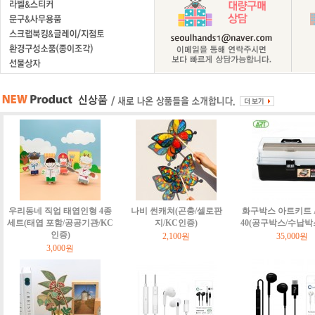
우리동네 직업 태엽인형 4종
나비 썬캐쳐(곤충/셀로판
화구박스 아트키트 Art
세트(태엽 포함/공공기관/KC
지/KC인증)
40(공구박스/수납박
인증)
2,100원
35,000원
3,000원