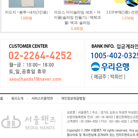
카드지 +봉투+내지(5인용)
아모스 아이슬라임 세트 + 아
LED부채(5종)-건
이폼(슬라임 만들기) / 액체괴
1,600원
1,050원
물/ 액괴/ 슬라임
6,400원