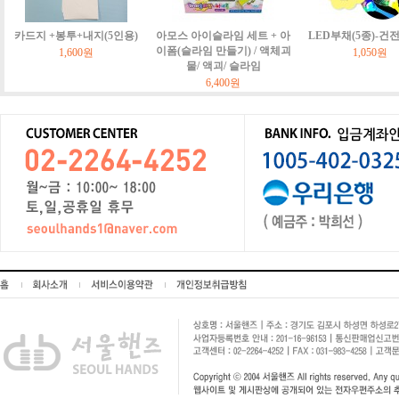
카드지 +봉투+내지(5인용)
아모스 아이슬라임 세트 + 아
LED부채(5종)-건
이폼(슬라임 만들기) / 액체괴
1,600원
1,050원
물/ 액괴/ 슬라임
6,400원