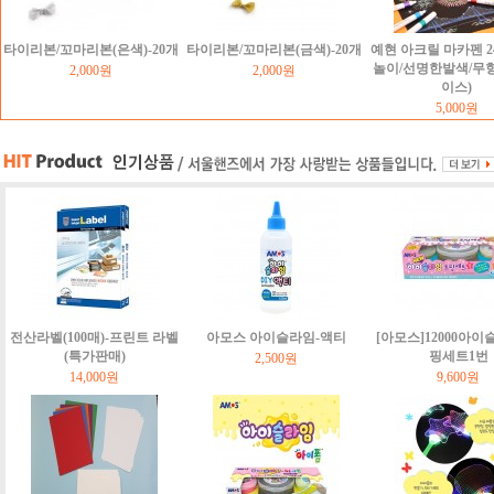
타이리본/꼬마리본(은색)-20개
타이리본/꼬마리본(금색)-20개
예현 아크릴 마카펜 2
놀이/선명한발색/무
2,000원
2,000원
이스)
5,000원
전산라벨(100매)-프린트 라벨
아모스 아이슬라임-액티
[아모스]12000아이
(특가판매)
핑세트1번
2,500원
14,000원
9,600원