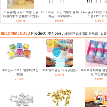
[오늘놀이] 꽃꽂이 화분 만들
X'tra 유선 C타입 커널형 줄 이
X'tra 유선 C타입 오
기(컬러링/자연환경/KC인증)
어폰 EP02(화이트)
어폰 EP01(화
5,800원
9,900원
9,900원
3000 만두 스쿼시 말랑이(색상
3000 치즈 슬랑이(색상랜덤)
뿌셔뿌셔 왁뿌볼 말
랜덤)
탕(색상랜덤)
2,400원
2,400원
2,400원