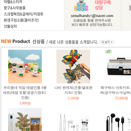
우리동네 직업 태엽인형 4종
나비 썬캐쳐(곤충/셀로판
화구박스 아트키트 Art
세트(태엽 포함/공공기관/KC
지/KC인증)
40(공구박스/수납박
인증)
2,100원
35,000원
3,000원