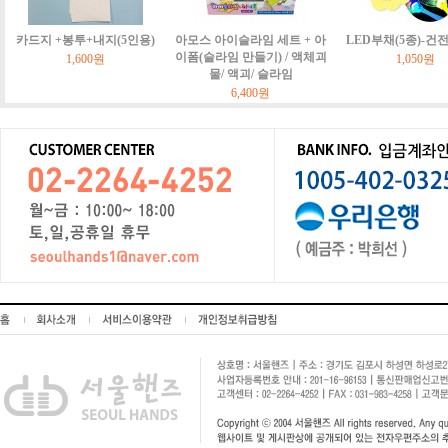
카드지 +봉투+내지(5인용)
아모스 아이슬라임 세트 + 아
LED부채(5종)-건
이폼(슬라임 만들기) / 액체괴
1,600원
1,050원
물/ 액괴/ 슬라임
6,400원