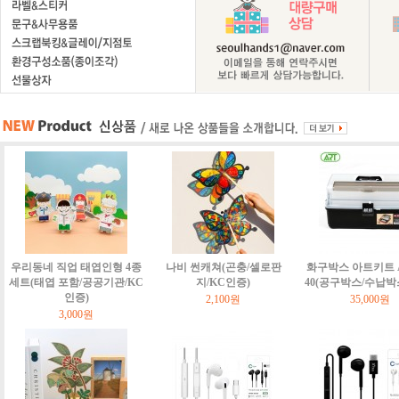
우리동네 직업 태엽인형 4종
나비 썬캐쳐(곤충/셀로판
화구박스 아트키트 Art
세트(태엽 포함/공공기관/KC
지/KC인증)
40(공구박스/수납박
인증)
2,100원
35,000원
3,000원