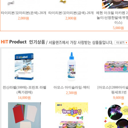
타이리본/꼬마리본(은색)-20개
타이리본/꼬마리본(금색)-20개
예현 아크릴 마카펜 2
놀이/선명한발색/무
2,000원
2,000원
이스)
5,000원
전산라벨(100매)-프린트 라벨
아모스 아이슬라임-액티
[아모스]12000아이
(특가판매)
핑세트1번
2,500원
14,000원
9,600원