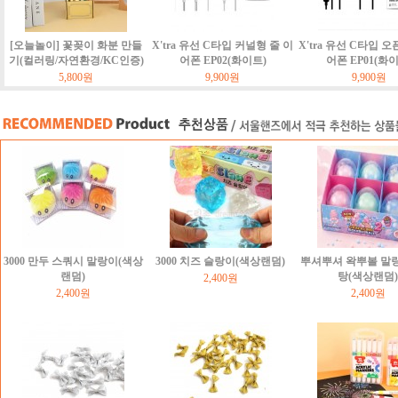
[오늘놀이] 꽃꽂이 화분 만들
X'tra 유선 C타입 커널형 줄 이
X'tra 유선 C타입 오
기(컬러링/자연환경/KC인증)
어폰 EP02(화이트)
어폰 EP01(화
5,800원
9,900원
9,900원
3000 만두 스쿼시 말랑이(색상
3000 치즈 슬랑이(색상랜덤)
뿌셔뿌셔 왁뿌볼 말
랜덤)
탕(색상랜덤)
2,400원
2,400원
2,400원