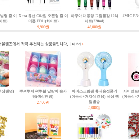
커널형 줄 이
X'tra 유선 C타입 오픈형 줄 이
아쿠아 대용량 그림물감 12색
4MIC E
이트)
어폰 EP01(화이트)
세트(220ml)
9,900원
48,000원
(색상랜덤)
뿌셔뿌셔 왁뿌볼 말랑이 솜사
아이스크림팬 휴대용선풍기
자이언트
탕(색상랜덤)
(이동식+거치식 겸용)-색상 램
(이동식+
덤발송
2,400원
5,000원