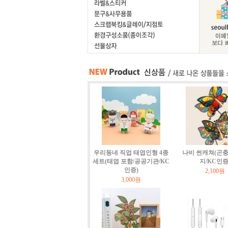
우리동네 직업 태엽인형 4종
나비 썬캐쳐(곤충
세트(태엽 포함/공공기관/KC
지/KC인증
인증)
2,100원
3,000원