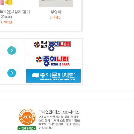
10개입)-7칼라(길이
부엉이
25mm)
2,500원
1,200원