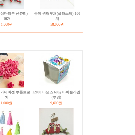
성탄리본 신츄리)-
종이 원형부채(플라스틱)-100
10개
개
1,000원
58,000원
펠트카네이션 투톤브로
12000 아모스 600g 아이슬라임
치
(투명)
1,000원
9,600원