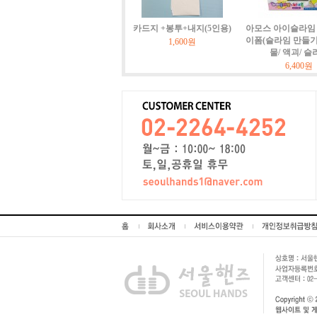
카드지 +봉투+내지(5인용)
아모스 아이슬라임 
이폼(슬라임 만들기)
1,600원
물/ 액괴/ 슬
6,400원