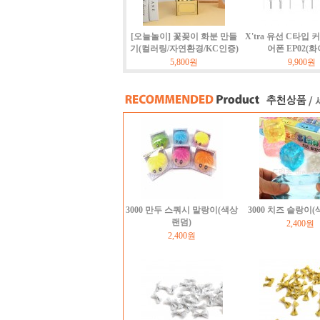
[오늘놀이] 꽃꽂이 화분 만들
X'tra 유선 C타입 
기(컬러링/자연환경/KC인증)
어폰 EP02(화
5,800원
9,900원
3000 만두 스쿼시 말랑이(색상
3000 치즈 슬랑이
랜덤)
2,400원
2,400원