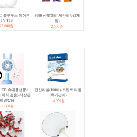
NC 블루투스 이어폰
3000 산도깨비 세안비누(3개
JN-T1S
입)
27,000원
2,500원
LED 휴대용선풍기
전산라벨(100매)-프린트 라벨
거치식 겸용)-색상은
(특가판매)
램덤발송
14,000원
11,000원