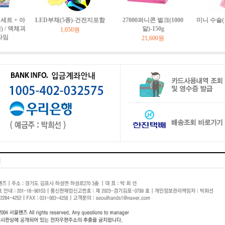
세트 + 아
LED부채(5종)-건전지포함
27000퍼니콘 벌크(1000
미니 수술(
 / 액체괴
알)-150g
1,050원
라임
21,600원