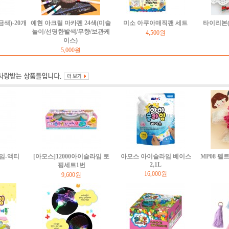
색)-20개
예현 아크릴 마카펜 24색(미술
미소 아쿠아매직팬 세트
타이리본(
놀이/선명한발색/무향/보관케
4,500원
이스)
5,000원
임-액티
[아모스]12000아이슬라임 토
아모스 아이슬라임 베이스
MP08 
2,1L
핑세트1번
16,000원
9,600원