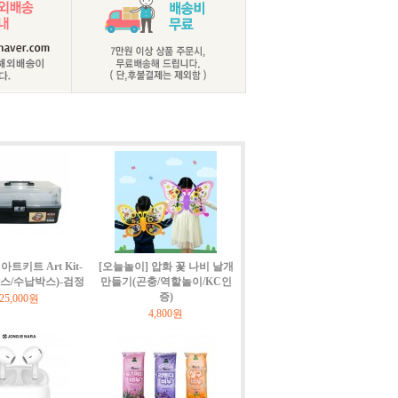
트키트 Art Kit-
[오늘놀이] 압화 꽃 나비 날개
박스/수납박스)-검정
만들기(곤충/역할놀이/KC인
증)
25,000원
4,800원