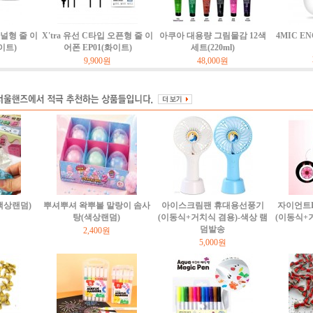
커널형 줄 이
X'tra 유선 C타입 오픈형 줄 이
아쿠아 대용량 그림물감 12색
4MIC E
이트)
어폰 EP01(화이트)
세트(220ml)
9,900원
48,000원
(색상랜덤)
뿌셔뿌셔 왁뿌볼 말랑이 솜사
아이스크림팬 휴대용선풍기
자이언트
탕(색상랜덤)
(이동식+거치식 겸용)-색상 램
(이동식+
덤발송
2,400원
5,000원