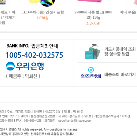
세트 + 아
LED부채(5종)-건전지포함
27000퍼니콘 벌크(1000
미니 수술(
 / 액체괴
알)-150g
1,050원
라임
21,600원