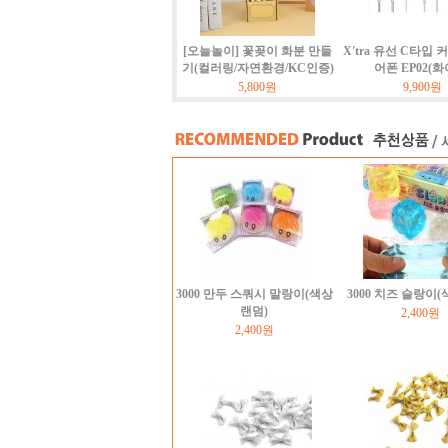
[오늘놀이] 꽃꽂이 화분 만들
X'tra 유선 C타입 
기(컬러링/자연환경/KC인증)
어폰 EP02(화
5,800원
9,900원
3000 만두 스쿼시 말랑이(색상
3000 치즈 슬랑이
랜덤)
2,400원
2,400원