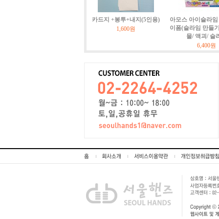
카드지 +봉투+내지(5인용)
아모스 아이슬라임 
이폼(슬라임 만들기)
1,600원
물/ 액괴/ 슬
6,400원