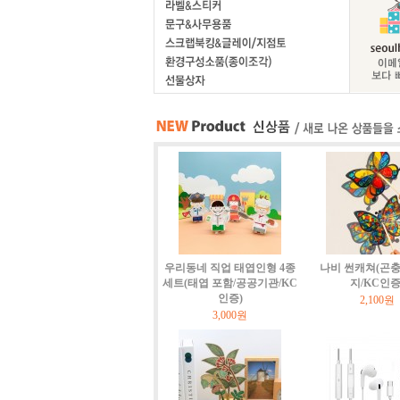
우리동네 직업 태엽인형 4종
나비 썬캐쳐(곤충
세트(태엽 포함/공공기관/KC
지/KC인증
인증)
2,100원
3,000원