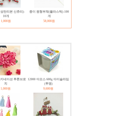
성탄리본 신츄리)-
종이 원형부채(플라스틱)-100
10개
개
1,000원
58,000원
펠트카네이션 투톤브로
12000 아모스 600g 아이슬라임
치
(투명)
1,000원
9,600원