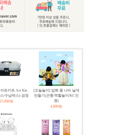
트키트 Art Kit-
[오늘놀이] 압화 꽃 나비 날개
박스/수납박스)-검정
만들기(곤충/역할놀이/KC인
증)
25,000원
4,800원