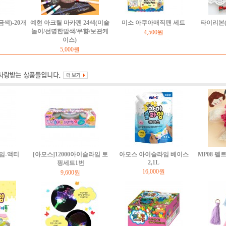
색)-20개
예현 아크릴 마카펜 24색(미술
미소 아쿠아매직팬 세트
타이리본(
놀이/선명한발색/무향/보관케
4,500원
이스)
5,000원
임-액티
[아모스]12000아이슬라임 토
아모스 아이슬라임 베이스
MP08 
2,1L
핑세트1번
16,000원
9,600원