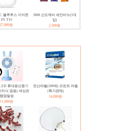
NC 블루투스 이어폰
3000 산도깨비 세안비누(3개
JN-T1S
입)
27,000원
2,500원
LED 휴대용선풍기
전산라벨(100매)-프린트 라벨
거치식 겸용)-색상은
(특가판매)
램덤발송
14,000원
11,000원