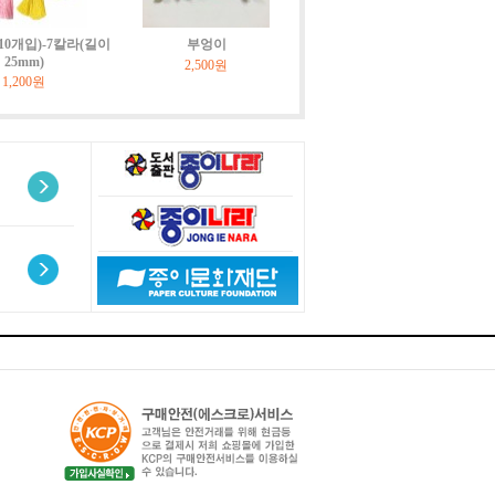
10개입)-7칼라(길이
부엉이
25mm)
2,500원
1,200원