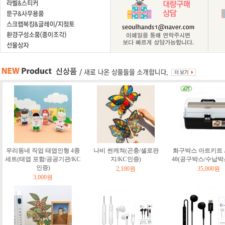
우리동네 직업 태엽인형 4종
나비 썬캐쳐(곤충/셀로판
화구박스 아트키트 Art
세트(태엽 포함/공공기관/KC
지/KC인증)
40(공구박스/수납박
인증)
2,100원
35,000원
3,000원