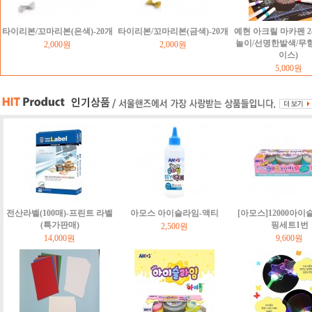
타이리본/꼬마리본(은색)-20개
타이리본/꼬마리본(금색)-20개
예현 아크릴 마카펜 2
놀이/선명한발색/무
2,000원
2,000원
이스)
5,000원
전산라벨(100매)-프린트 라벨
아모스 아이슬라임-액티
[아모스]12000아이
(특가판매)
핑세트1번
2,500원
14,000원
9,600원