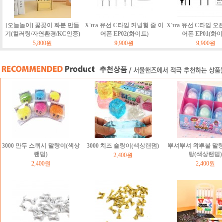
[오늘놀이] 꽃꽂이 화분 만들
X'tra 유선 C타입 커널형 줄 이
X'tra 유선 C타입 오
기(컬러링/자연환경/KC인증)
어폰 EP02(화이트)
어폰 EP01(화
5,800원
9,900원
9,900원
3000 만두 스쿼시 말랑이(색상
3000 치즈 슬랑이(색상랜덤)
뿌셔뿌셔 왁뿌볼 말
랜덤)
탕(색상랜덤)
2,400원
2,400원
2,400원