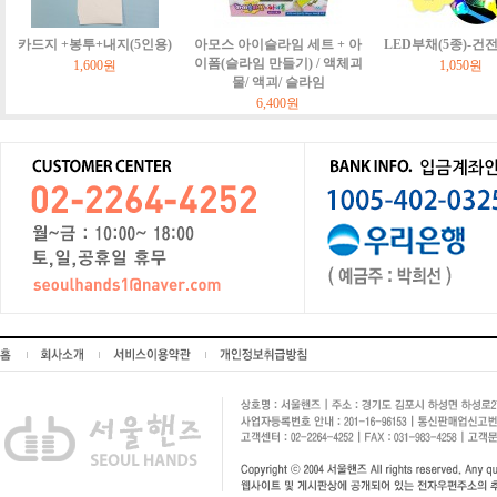
카드지 +봉투+내지(5인용)
아모스 아이슬라임 세트 + 아
LED부채(5종)-건
이폼(슬라임 만들기) / 액체괴
1,600원
1,050원
물/ 액괴/ 슬라임
6,400원