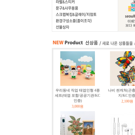
우리동네 직업 태엽인형 4종
나비 썬캐쳐(곤충
세트(태엽 포함/공공기관/KC
지/KC인증
인증)
2,100원
3,000원