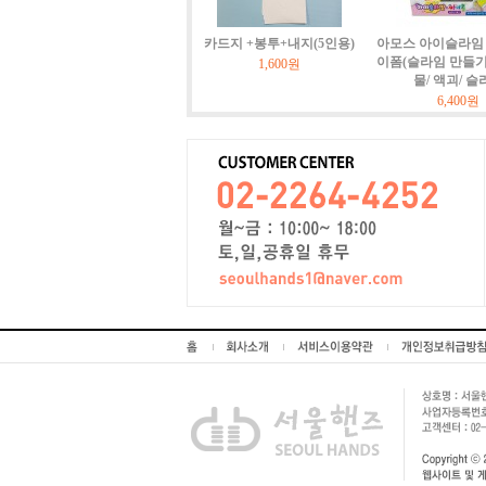
카드지 +봉투+내지(5인용)
아모스 아이슬라임 
이폼(슬라임 만들기)
1,600원
물/ 액괴/ 슬
6,400원