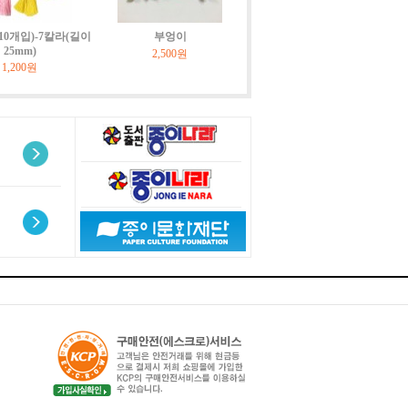
10개입)-7칼라(길이
부엉이
25mm)
2,500원
1,200원