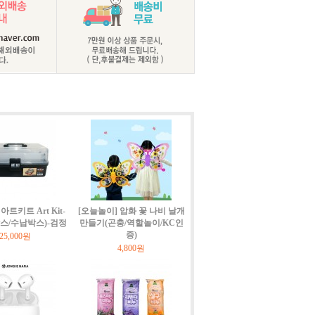
트키트 Art Kit-
[오늘놀이] 압화 꽃 나비 날개
박스/수납박스)-검정
만들기(곤충/역할놀이/KC인
증)
25,000원
4,800원