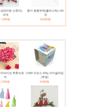
성탄리본 신츄리)-
종이 원형부채(플라스틱)-100
10개
개
1,000원
58,000원
펠트카네이션 투톤브로
12000 아모스 600g 아이슬라임
치
(투명)
1,000원
9,600원