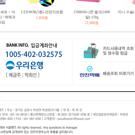
세트 + 아
LED부채(5종)-건전지포함
27000퍼니콘 벌크(1000
미니 수술(
 / 액체괴
알)-150g
1,050원
라임
21,600원