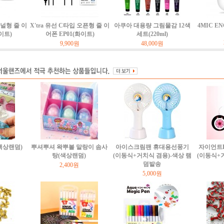
커널형 줄 이
X'tra 유선 C타입 오픈형 줄 이
아쿠아 대용량 그림물감 12색
4MIC E
이트)
어폰 EP01(화이트)
세트(220ml)
9,900원
48,000원
(색상랜덤)
뿌셔뿌셔 왁뿌볼 말랑이 솜사
아이스크림팬 휴대용선풍기
자이언트
탕(색상랜덤)
(이동식+거치식 겸용)-색상 램
(이동식+
덤발송
2,400원
5,000원