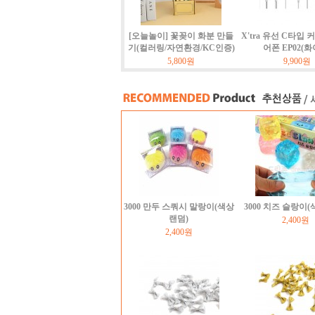
[오늘놀이] 꽃꽂이 화분 만들
X'tra 유선 C타입 
기(컬러링/자연환경/KC인증)
어폰 EP02(화
5,800원
9,900원
3000 만두 스쿼시 말랑이(색상
3000 치즈 슬랑이
랜덤)
2,400원
2,400원