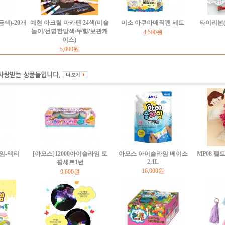
색)-20개
예현 아크릴 마카펜 24색(미술
미소 아쿠아매직팬 세트
타이리본(
놀이/선명한발색/무향/보관케
4,500원
이스)
5,000원
임-액티
[아모스]12000아이슬라임 토
아모스 아이슬라임 베이스
MP08 
2,1L
핑세트1번
16,000원
9,600원