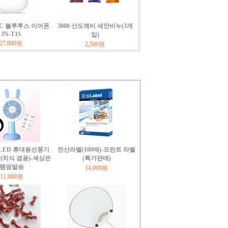
NC 블루투스 이어폰
3000 산도깨비 세안비누(3개
JN-T1S
입)
27,000원
2,500원
LED 휴대용선풍기
전산라벨(100매)-프린트 라벨
거치식 겸용)-색상은
(특가판매)
램덤발송
14,000원
11,000원