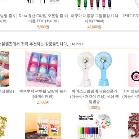
커널형 줄 이
X'tra 유선 C타입 오픈형 줄 이
아쿠아 대용량 그림물감 12색
4MIC E
이트)
어폰 EP01(화이트)
세트(220ml)
9,900원
48,000원
(색상랜덤)
뿌셔뿌셔 왁뿌볼 말랑이 솜사
아이스크림팬 휴대용선풍기
자이언트
탕(색상랜덤)
(이동식+거치식 겸용)-색상 램
(이동식+
덤발송
2,400원
5,000원