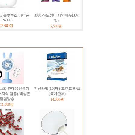
NC 블루투스 이어폰
3000 산도깨비 세안비누(3개
JN-T1S
입)
27,000원
2,500원
LED 휴대용선풍기
전산라벨(100매)-프린트 라벨
거치식 겸용)-색상은
(특가판매)
램덤발송
14,000원
11,000원