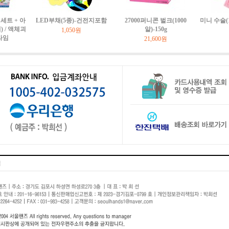
세트 + 아
LED부채(5종)-건전지포함
27000퍼니콘 벌크(1000
미니 수술(
 / 액체괴
알)-150g
1,050원
라임
21,600원