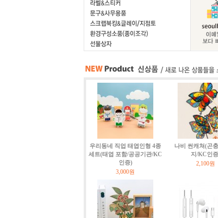
우리동네 직업 태엽인형 4종
나비 썬캐쳐(곤충
세트(태엽 포함/공공기관/KC
지/KC인증
인증)
2,100원
3,000원