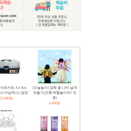
트키트 Art Kit-
[오늘놀이] 압화 꽃 나비 날개
박스/수납박스)-검정
만들기(곤충/역할놀이/KC인
증)
25,000원
4,800원