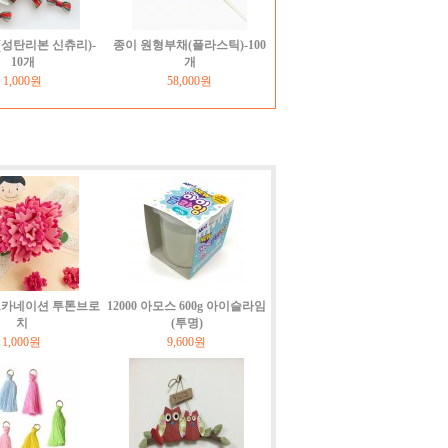
성탄리본 신츄리)-
종이 원형부채(플라스틱)-100
10개
개
1,000원
58,000원
펠트카네이션 투톤브로
12000 아모스 600g 아이슬라임
치
(투명)
1,000원
9,600원