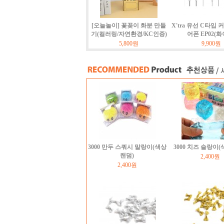
[오늘놀이] 꽃꽂이 화분 만들
X'tra 유선 C타입 
기(컬러링/자연환경/KC인증)
어폰 EP02(화
5,800원
9,900원
3000 만두 스쿼시 말랑이(색상
3000 치즈 슬랑이
랜덤)
2,400원
2,400원