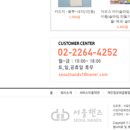
카드지 +봉투+내지(5인용)
아모스 아이슬라임 
이폼(슬라임 만들기)
1,600원
물/ 액괴/ 슬
6,400원