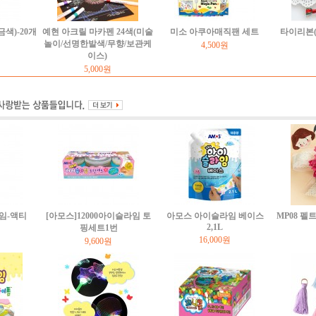
색)-20개
예현 아크릴 마카펜 24색(미술
미소 아쿠아매직팬 세트
타이리본(
놀이/선명한발색/무향/보관케
4,500원
이스)
5,000원
임-액티
[아모스]12000아이슬라임 토
아모스 아이슬라임 베이스
MP08 
2,1L
핑세트1번
16,000원
9,600원