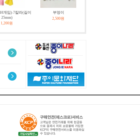
10개입)-7칼라(길이
부엉이
25mm)
2,500원
1,200원