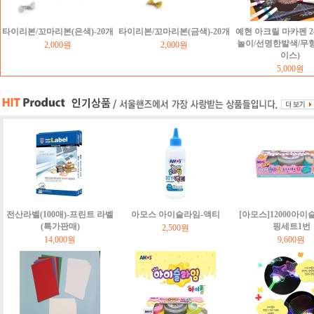
타이리본/꼬마리본(은색)-20개
타이리본/꼬마리본(금색)-20개
예현 아크릴 마카펜 2
놀이/선명한발색/무
2,000원
2,000원
이스)
5,000원
전산라벨(100매)-프린트 라벨
아모스 아이슬라임-액티
[아모스]12000아이
(특가판매)
핑세트1번
2,500원
14,000원
9,600원