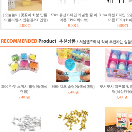
[오늘놀이] 꽃꽂이 화분 만들
X'tra 유선 C타입 커널형 줄 이
X'tra 유선 C타입 오
기(컬러링/자연환경/KC인증)
어폰 EP02(화이트)
어폰 EP01(화
5,800원
9,900원
9,900원
3000 만두 스쿼시 말랑이(색상
3000 치즈 슬랑이(색상랜덤)
뿌셔뿌셔 왁뿌볼 말
랜덤)
탕(색상랜덤)
2,400원
2,400원
2,400원