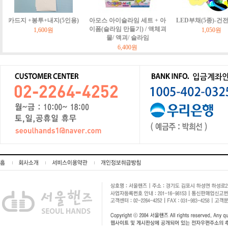
카드지 +봉투+내지(5인용)
아모스 아이슬라임 세트 + 아
LED부채(5종)-건
이폼(슬라임 만들기) / 액체괴
1,600원
1,050원
물/ 액괴/ 슬라임
6,400원