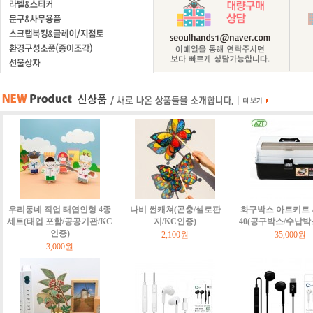
우리동네 직업 태엽인형 4종
나비 썬캐쳐(곤충/셀로판
화구박스 아트키트 Art
세트(태엽 포함/공공기관/KC
지/KC인증)
40(공구박스/수납박
인증)
2,100원
35,000원
3,000원