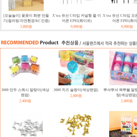
[오늘놀이] 꽃꽂이 화분 만들
X'tra 유선 C타입 커널형 줄 이
X'tra 유선 C타입 오
기(컬러링/자연환경/KC인증)
어폰 EP02(화이트)
어폰 EP01(화
5,800원
9,900원
9,900원
3000 만두 스쿼시 말랑이(색상
3000 치즈 슬랑이(색상랜덤)
뿌셔뿌셔 왁뿌볼 말
랜덤)
탕(색상랜덤)
2,400원
2,400원
2,400원