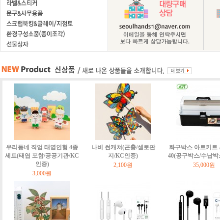
우리동네 직업 태엽인형 4종
나비 썬캐쳐(곤충/셀로판
화구박스 아트키트 Art
세트(태엽 포함/공공기관/KC
지/KC인증)
40(공구박스/수납박
인증)
2,100원
35,000원
3,000원