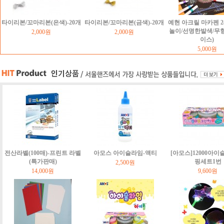
타이리본/꼬마리본(은색)-20개
타이리본/꼬마리본(금색)-20개
예현 아크릴 마카펜 2
놀이/선명한발색/무
2,000원
2,000원
이스)
5,000원
전산라벨(100매)-프린트 라벨
아모스 아이슬라임-액티
[아모스]12000아이
(특가판매)
핑세트1번
2,500원
14,000원
9,600원