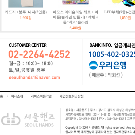
카드지 +봉투+내지(5인용)
아모스 아이슬라임 세트 + 아
LED부채(5종)-건
이폼(슬라임 만들기) / 액체괴
1,600원
1,050원
물/ 액괴/ 슬라임
6,400원